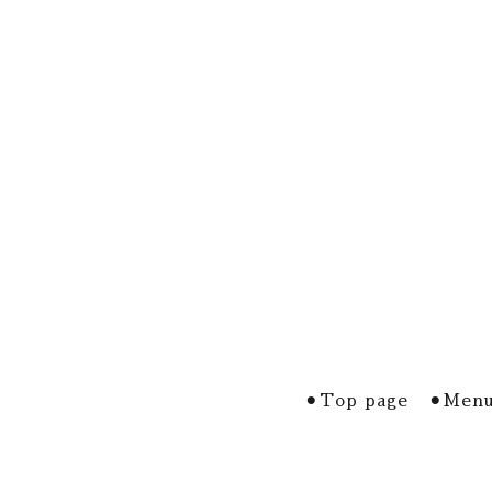
⚫︎Top page
⚫︎Menu