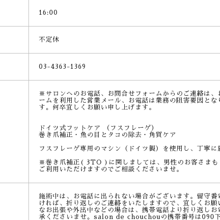
16:00
不定休
03-4363-1369
※サロンへのお電話、お問合せフォームからのご連絡は、
ームを利用した営業メール、お電話は業務の阻害要因とな
す。何卒宜しくお願い申し上げます。
ドイツ式フットケア （フスフレーゲ）
巻き爪補正・魚の目とタコの除去・角質ケア
フスフレーゲ専用のマシン（ドイツ製）を使用し、丁寧に
※巻き爪補正( 3TO )に関しましては、男性のお客さまも
ご利用いただけますのでご相談くださいませ。
施術中は、お電話に出られない場合がございます。留守番
ければ、折り返しのご連絡をいたしますので、宜しくお願
なお出張や外出中などの場合は、携帯電話より折り返しお
承くださいませ。salon de chouchouの携帯番号は0