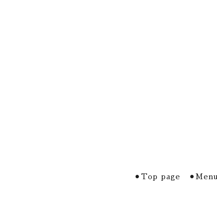
⚫︎Top page
⚫︎Menu