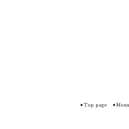
⚫︎Top page
⚫︎Menu