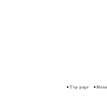
⚫︎Top page
⚫︎Menu