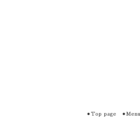
⚫︎Top page
⚫︎Menu