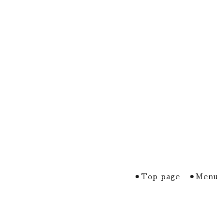
⚫︎Top page
⚫︎Menu