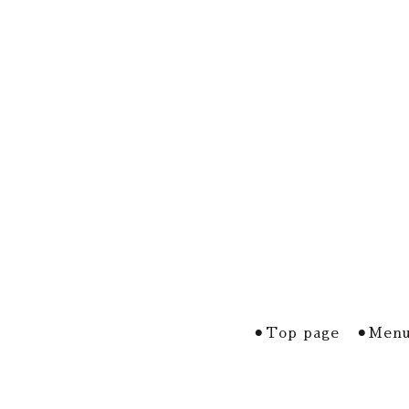
⚫︎Top page
⚫︎Menu