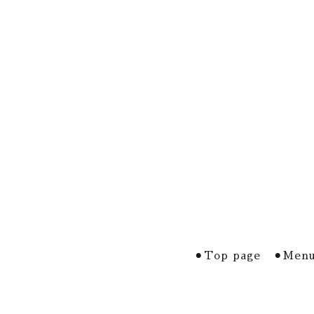
⚫︎Top page
⚫︎Menu