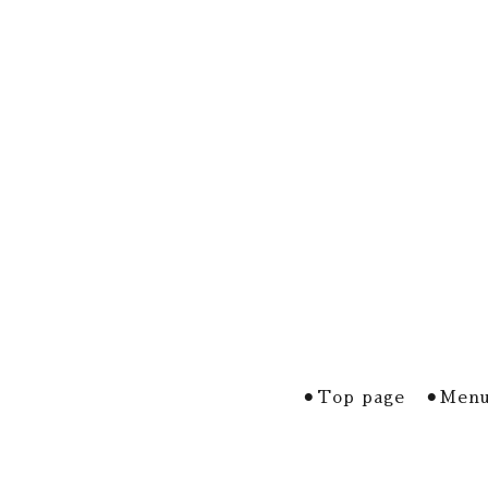
⚫︎Top page
⚫︎Menu