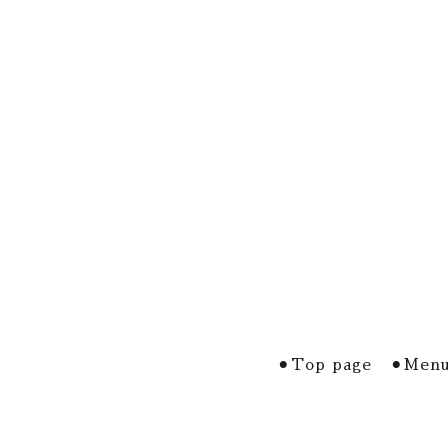
⚫︎Top page
⚫︎Menu