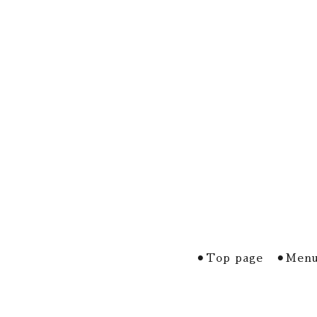
⚫︎Top page
⚫︎Menu