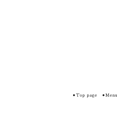
⚫︎Top page
⚫︎Menu