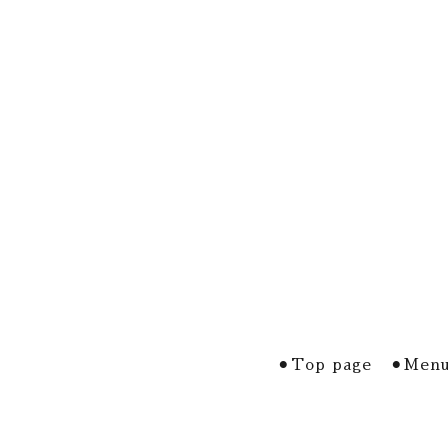
⚫︎Top page
⚫︎Menu