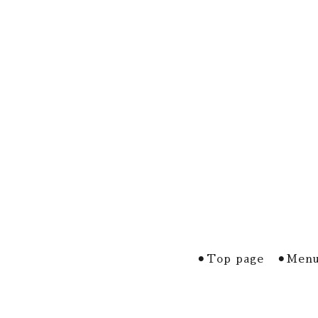
⚫︎Top page
⚫︎Menu